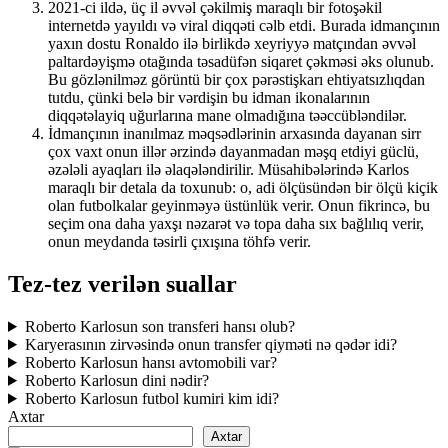
2021-ci ildə, üç il əvvəl çəkilmiş maraqlı bir fotoşəkil
internetdə yayıldı və viral diqqəti cəlb etdi. Burada idmançının
yaxın dostu Ronaldo ilə birlikdə xeyriyyə matçından əvvəl
paltardəyişmə otağında təsadüfən siqaret çəkməsi əks olunub.
Bu gözlənilməz görüntü bir çox pərəstişkarı ehtiyatsızlıqdan
tutdu, çünki belə bir vərdişin bu idman ikonalarının
diqqətəlayiq uğurlarına mane olmadığına təəccübləndilər.
İdmançının inanılmaz məqsədlərinin arxasında dayanan sirr
çox vaxt onun illər ərzində dayanmadan məşq etdiyi güclü,
əzələli ayaqları ilə əlaqələndirilir. Müsahibələrində Karlos
maraqlı bir detala da toxunub: o, adi ölçüsündən bir ölçü kiçik
olan futbolkalar geyinməyə üstünlük verir. Onun fikrincə, bu
seçim ona daha yaxşı nəzarət və topa daha sıx bağlılıq verir,
onun meydanda təsirli çıxışına töhfə verir.
Tez-tez verilən suallar
Roberto Karlosun son transferi hansı olub?
Karyerasının zirvəsində onun transfer qiyməti nə qədər idi?
Roberto Karlosun hansı avtomobili var?
Roberto Karlosun dini nədir?
Roberto Karlosun futbol kumiri kim idi?
Axtar
Axtar