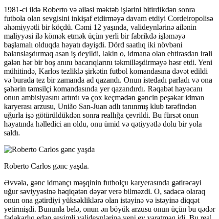
1981-ci ildə Roberto və ailəsi məktəb işlərini bitirdikdən sonra
futbola olan sevgisini inkişaf etdirməyə davam etdiyi Cordeiropolisə
əhəmiyyətli bir köçdü. Cəmi 12 yaşında, valideynlərinə ailənin
maliyyəsi ilə kömək etmək üçün yerli bir fabrikdə işləməyə
başlamalı olduqda həyatı dəyişdi. Dörd saatlıq iki növbəni
balanslaşdırmaq asan iş deyildi, lakin o, idmana olan ehtirasdan irəli
gələn hər bir boş anını bacarıqlarını təkmilləşdirməyə həsr etdi. Yeni
mühitində, Karlos tezliklə şirkətin futbol komandasına dəvət edildi
və burada tez bir zamanda ad qazandı. Onun istedadı parladı və ona
şəhərin təmsilçi komandasında yer qazandırdı. Rəqabət həyəcanı
onun ambisiyasını artırdı və çox keçmədən gəncin peşəkar idman
karyerası arzusu, União San-Juan adlı tanınmış klub tərəfindən
uğurla işə götürüldükdən sonra reallığa çevrildi. Bu fürsət onun
həyatında həlledici an oldu, onu ümid və qətiyyətlə dolu bir yola
saldı.
Roberto Carlos gənc yaşda.
Əvvəla, gənc idmançı məşqinin futbolçu karyerasında gətirəcəyi
uğur səviyyəsinə həqiqətən dəyər verə bilməzdi. O, sadəcə olaraq
onun ona gətirdiyi yüksəkliklərə olan istəyinə və istəyinə diqqət
yetirmişdi. Bununla belə, onun ən böyük arzusu onun üçün bu qədər
fədakarlıq edən sevimli valideynlərinə yeni ev yaratmaq idi. Bu real