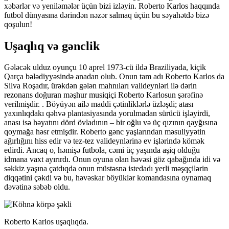
xəbərlər və yeniləmələr üçün bizi izləyin. Roberto Karlos haqqında
futbol dünyasına dərindən nəzər salmaq üçün bu səyahətdə bizə
qoşulun!
Uşaqlıq və gənclik
Gələcək ulduz oyunçu 10 aprel 1973-cü ildə Braziliyada, kiçik
Qarça bələdiyyəsində anadan olub. Onun tam adı Roberto Karlos da
Silva Roşadır, ürəkdən gələn mahnıları valideynləri ilə dərin
rezonans doğuran məşhur musiqiçi Roberto Karlosun şərəfinə
verilmişdir. . Böyüyən ailə maddi çətinliklərlə üzləşdi; atası
yaxınlıqdakı qəhvə plantasiyasında yorulmadan sürücü işləyirdi,
anası isə həyatını dörd övladının – bir oğlu və üç qızının qayğısına
qoymağa həsr etmişdir. Roberto gənc yaşlarından məsuliyyətin
ağırlığını hiss edir və tez-tez valideynlərinə ev işlərində kömək
edirdi. Ancaq o, həmişə futbola, cəmi üç yaşında aşiq olduğu
idmana vaxt ayırırdı. Onun oyuna olan həvəsi göz qabağında idi və
səkkiz yaşına çatdıqda onun müstəsna istedadı yerli məşqçilərin
diqqətini çəkdi və bu, həvəskar böyüklər komandasına oynamaq
dəvətinə səbəb oldu.
Roberto Karlos uşaqlıqda.