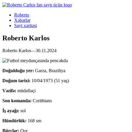
Roberto
Xəbərlər
Sayt xəritəsi
Roberto Karlos
Roberto Karlos—30.11.2024
Doğulduğu yer:
Garza, Braziliya
Doğum tarixi:
10/04/1973 (51 yaş)
Vəzifə:
müdafiəçi
Son komanda:
Corithians
İş ayağı:
sol
Hündürlük:
168 sm
Bürclər:
Qoç