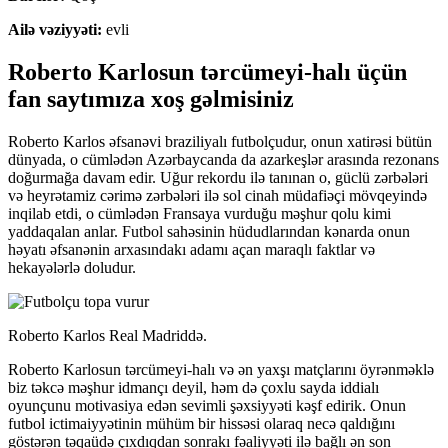
Ailə vəziyyəti:
evli
Roberto Karlosun tərcümeyi-halı üçün
fan saytımıza xoş gəlmisiniz
Roberto Karlos əfsanəvi braziliyalı futbolçudur, onun xatirəsi bütün
dünyada, o cümlədən Azərbaycanda da azarkeşlər arasında rezonans
doğurmağa davam edir. Uğur rekordu ilə tanınan o, güclü zərbələri
və heyrətamiz cərimə zərbələri ilə sol cinah müdafiəçi mövqeyində
inqilab etdi, o cümlədən Fransaya vurduğu məşhur qolu kimi
yaddaqalan anlar. Futbol sahəsinin hüdudlarından kənarda onun
həyatı əfsanənin arxasındakı adamı açan maraqlı faktlar və
hekayələrlə doludur.
Roberto Karlos Real Madriddə.
Roberto Karlosun tərcümeyi-halı və ən yaxşı matçlarını öyrənməklə
biz təkcə məşhur idmançı deyil, həm də çoxlu sayda iddialı
oyunçunu motivasiya edən sevimli şəxsiyyəti kəşf edirik. Onun
futbol ictimaiyyətinin mühüm bir hissəsi olaraq necə qaldığını
göstərən təqaüdə çıxdıqdan sonrakı fəaliyyəti ilə bağlı ən son