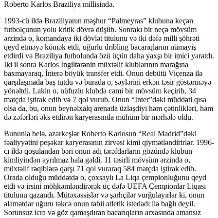
Roberto Karlos Braziliya millisində.
1993-cü ildə Braziliyanın məşhur “Palmeyras” klubuna keçən
futbolçunun yolu kritik dövrə düşüb. Sonrakı bir neçə mövsüm
ərzində o, komandaya iki dövlət titulunu və iki dəfə milli şöhrəti
qeyd etməyə kömək etdi, uğurlu dribling bacarıqlarını nümayiş
etdirdi və Braziliya futbolunda özü üçün daha yaxşı bir imici yaratdı.
İki il sonra Karlos İngiltərənin müxtəlif klublarının marağına
baxmayaraq, İnterə böyük transfer etdi. Onun debütü Viçenza ilə
qarşılaşmada baş tutdu və burada o, səylərini erkən təsir göstərməyə
yönəltdi. Lakin o, nüfuzlu klubda cəmi bir mövsüm keçirib, 34
matçda iştirak edib və 7 qol vurub. Onun “İnter”dəki müddəti qısa
olsa da, bu, onun beynəlxalq arenada üzləşdiyi həm çətinlikləri, həm
də zəfərləri əks etdirən karyerasında mühüm bir mərhələ oldu.
Bununla belə, azarkeşlər Roberto Karlosun “Real Madrid”dəki
fəaliyyətini peşəkar karyerasının zirvəsi kimi qiymətləndirirlər. 1996-
cı ildə qoşulandan bəri onun adı tərəfdarların gözündə klubun
kimliyindən ayrılmaz hala gəldi. 11 təsirli mövsüm ərzində o,
müxtəlif rəqiblərə qarşı 71 qol vuraraq 584 matçda iştirak edib.
Orada olduğu müddətdə o, çoxsaylı La Liqa çempionluğunu qeyd
etdi və irsini möhkəmləndirərək üç dəfə UEFA Çempionlar Liqası
titulunu qazandı. Mütəxəssislər və şərhçilər vurğulayırlar ki, onun
əlamətdar uğuru təkcə onun təbii atletik istedadı ilə bağlı deyil.
Sorunsuz icra və göz qamaşdıran bacarıqların arxasında amansız