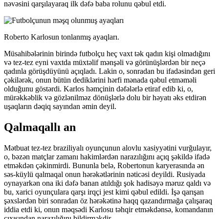
nəvəsini qarşılayaraq ilk dəfə baba rolunu qəbul etdi.
Roberto Karlosun tonlanmış ayaqları.
Müsahibələrinin birində futbolçu heç vaxt tək qadın kişi olmadığını
və tez-tez eyni vaxtda müxtəlif mənşəli və görünüşlərdən bir neçə
qadınla görüşdüyünü açıqladı. Lakin o, sonradan bu ifadəsindən geri
çəkilərək, onun bütün dediklərini hərfi mənada qəbul etməməli
olduğunu göstərdi. Karlos həmçinin dəfələrlə etiraf edib ki, o,
mürəkkəblik və gözlənilməz dönüşlərlə dolu bir həyatı əks etdirən
uşaqların dəqiq sayından əmin deyil.
Qalmaqallı an
Mətbuat tez-tez braziliyalı oyunçunun alovlu xasiyyətini vurğulayır,
o, bəzən matçlar zamanı hakimlərdən narazılığını açıq şəkildə ifadə
etməkdən çəkinmirdi. Bununla belə, Robertonun karyerasında ən
səs-küylü qalmaqal onun hərəkətlərinin nəticəsi deyildi. Rusiyada
oynayarkən ona iki dəfə banan atıldığı şok hadisəyə məruz qaldı və
bu, xarici oyunçulara qarşı irqçi jest kimi qəbul edildi. İşə qarışan
şəxslərdən biri sonradan öz hərəkətinə haqq qazandırmağa çalışaraq
iddia etdi ki, onun məqsədi Karlosu təhqir etməkdənsə, komandanın
çıxışından narazılığını bildirməkdir.