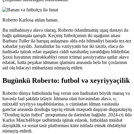
Roberto Karlosa atılan banan.
Bu mübahisəyə əlavə olaraq, Roberto ödənilməmiş uşaq dəstəyi ilə
bağlı qalmaqala qarışdı. Keçmiş futbolçunun iki uşağının anası
Barbara Tuller ilə barışıq anlaşması əldə edə bilmədiyi barədə tez-tez
xəbərlər yayılıb. Jurnalistlər bu vəziyyətin hər iki tərəfə, eləcə də
hadisədə iştirak edən uşaqlara ciddi narahatlıq yaratdığını bildiriblər.
Şəxsi həyatının mürəkkəbliyi onun ictimai şəxsiyyətinə qatlar əlavə
edərək, hətta peşəkar idmanın qlamuru arasında belə bir çoxlarının
aid ola biləcəyi mübarizəni nümayiş etdirir.
Bugünkü Roberto: futbol və xeyriyyəçilik
Roberto dünya futbolunda baş verən son hadisələri böyük maraq və
həvəslə fəal şəkildə izləyir. İdmana olan həvəsindən əlavə, o,
müxtəlif xeyriyyə təşəbbüslərinə, o cümlədən idman vasitəsilə
gənclər arasında dostluğu təşviq etmək məqsədi daşıyan diqqətəlayiq
“Dostluq üçün futbol” proqramına da dərindən bağlıdır. 2024-cü ildə
Karlos Match4Hope tədbirində iştirak edərək, futboldan müsbət
dəyişiklik və sosial təsir platforması kimi istifadə etmək öhdəliyini
nümayiş etdirdi.