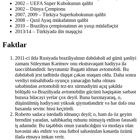
2002 – UEFA Super Kubokunun qalibi
2002 – Dünya Çempionu
2007, 2009 – Türkiyə Superkubokunun qalibi
2008 – Qızıl Ayaq mükafatının qalibi
2010 – Braziliya çempionatının ən yaxşı müdafiəçisi
2013/14 – Türkiyədə ilin məşqçisi
Faktlar
2011-ci ildə Rusiyada braziliyalının dəbdəbəli ad günü şənliyi
zamanı Süleyman Kərimov onu ekstravaqant hədiyyə ilə
təəccübləndirdi: heyrətamiz Bugatti idman avtomobili. Bu
dəbdəbəli jest tədbirdə diqqət çəkən məqam oldu. Daha sonra
verdiyi müsahibədə oyunçu yanacağın baha olması
səbəbindən avtomobili tez-tez sürmədiyini açıq şəkildə
bölüşdü və Braziliyada avtomobilin gücünü həqiqətən sərbəst
buraxa biləcəyi yerlər çox deyil. Buna baxmayaraq, o,
düşünülmüş hədiyyəni yüksək qiymətləndirir və hər dəfə ona
baxanda sevinc hissi keçirirdi.
Roberto sadəcə istedadlı idmançı deyil; o, həm də öz geyim
brendini yaradan, sahibkarlıq ruhunu nümayiş etdirən fərasətli
iş adamıdır. Bu təşəbbüs onun yaradıcılığını və modaya olan
həvəsini əks etdirir və ona futbol sahəsindən kənarda özünü
ifadə etməyə imkan verir.