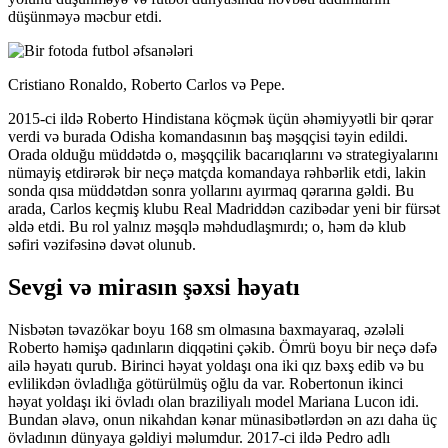
düşünməyə məcbur etdi.
Cristiano Ronaldo, Roberto Carlos və Pepe.
2015-ci ildə Roberto Hindistana köçmək üçün əhəmiyyətli bir qərar
verdi və burada Odisha komandasının baş məşqçisi təyin edildi.
Orada olduğu müddətdə o, məşqçilik bacarıqlarını və strategiyalarını
nümayiş etdirərək bir neçə matçda komandaya rəhbərlik etdi, lakin
sonda qısa müddətdən sonra yollarını ayırmaq qərarına gəldi. Bu
arada, Carlos keçmiş klubu Real Madriddən cazibədar yeni bir fürsət
əldə etdi. Bu rol yalnız məşqlə məhdudlaşmırdı; o, həm də klub
səfiri vəzifəsinə dəvət olunub.
Sevgi və mirasın şəxsi həyatı
Nisbətən təvazökar boyu 168 sm olmasına baxmayaraq, əzələli
Roberto həmişə qadınların diqqətini çəkib. Ömrü boyu bir neçə dəfə
ailə həyatı qurub. Birinci həyat yoldaşı ona iki qız bəxş edib və bu
evlilikdən övladlığa götürülmüş oğlu da var. Robertonun ikinci
həyat yoldaşı iki övladı olan braziliyalı model Mariana Lucon idi.
Bundan əlavə, onun nikahdan kənar münasibətlərdən ən azı daha üç
övladının dünyaya gəldiyi məlumdur. 2017-ci ildə Pedro adlı