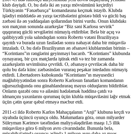
klub dəyişdi. O, bu dəfə iki ən yaxşı mövsümünü keçirdiyi
Türkiyənin “Fənərbaxça” komandasına keçmək istəyib. Klubda
işlədiyi müddətdə ən yaxşı təcrübələrini göstərə bildi və güclü baş
zərbəsi ilə ən yaddaqalan qollarından birini vurdu. Onun klubdakı
son matçının sonunda azarkeşlər “Biz səni Karlosu sevirik”
qışqıraraq güclü sevgilərini nümayiş etdiriblər. Belə bir açıq və
qalibiyyətli yola salındıqdan sonra Roberto vətəni Braziliyaya
qayıtdı və burada uzun fasilədən sonra nəhayət daha bir müqavilə
imzaladı. O, bu dəfə Braziliyanın ən əfsanəvi klublarından birinin –
“Korintians”ın rənglərini geyinməyi bacarıb. “Korintians” klubunda
oynayaraq, bir çox matçlarda iştirak etdi və tez bir zamanda
azarkeşlərin sevimlisinə çevrildi. O, əfsanəyə çevriləcək daha bir
qolu bu dəfə künc zərbəsindən vuraraq peşəkar istedadını nümayiş
etdirdi. Libertadores kubokunda “Korintians”ın məyusedici
məğlubiyyətindən sonra Roberto Karlosun fanatları komandanın
uğursuzluğunda onu günahlandıraraq məyus olduqlarını bildiriblər.
Onların qəzəbi onu və ailəsini hədələmək həddinə çatdı və
idmançını yaxınlarını qorumaq üçün klubla müqaviləsini ləğv etmək
üçün çətin qərar qəbul etməyə məcbur etdi.
2011-ci ildə Roberto Karlos Mahaçqalanın “Anji” klubuna keçdi və
siyahıda üçüncü oyunçu oldu. Məlumatlara görə, onun milyarder
Süleyman Kərimov tərəfindən maliyyələşdirilən maaşı 1,5 illik
müqaviləyə görə 6 milyon avro civarındadır. Bununla belə,
müsahibələrində oyunçu əslində 1 milyon avro daha az maaş