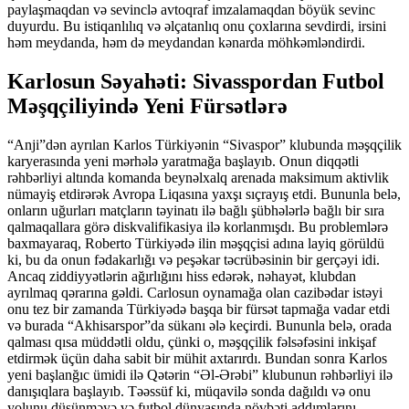
paylaşmaqdan və sevinclə avtoqraf imzalamaqdan böyük sevinc
duyurdu. Bu istiqanlılıq və əlçatanlıq onu çoxlarına sevdirdi, irsini
həm meydanda, həm də meydandan kənarda möhkəmləndirdi.
Karlosun Səyahəti: Sivasspordan Futbol
Məşqçiliyində Yeni Fürsətlərə
“Anji”dən ayrılan Karlos Türkiyənin “Sivaspor” klubunda məşqçilik
karyerasında yeni mərhələ yaratmağa başlayıb. Onun diqqətli
rəhbərliyi altında komanda beynəlxalq arenada maksimum aktivlik
nümayiş etdirərək Avropa Liqasına yaxşı sıçrayış etdi. Bununla belə,
onların uğurları matçların təyinatı ilə bağlı şübhələrlə bağlı bir sıra
qalmaqallara görə diskvalifikasiya ilə korlanmışdı. Bu problemlərə
baxmayaraq, Roberto Türkiyədə ilin məşqçisi adına layiq görüldü
ki, bu da onun fədakarlığı və peşəkar təcrübəsinin bir gerçəyi idi.
Ancaq ziddiyyətlərin ağırlığını hiss edərək, nəhayət, klubdan
ayrılmaq qərarına gəldi. Carlosun oynamağa olan cazibədar istəyi
onu tez bir zamanda Türkiyədə başqa bir fürsət tapmağa vadar etdi
və burada “Akhisarspor”da sükanı ələ keçirdi. Bununla belə, orada
qalması qısa müddətli oldu, çünki o, məşqçilik fəlsəfəsini inkişaf
etdirmək üçün daha sabit bir mühit axtarırdı. Bundan sonra Karlos
yeni başlanğıc ümidi ilə Qətərin “Əl-Ərəbi” klubunun rəhbərliyi ilə
danışıqlara başlayıb. Təəssüf ki, müqavilə sonda dağıldı və onu
yolunu düşünməyə və futbol dünyasında növbəti addımlarını