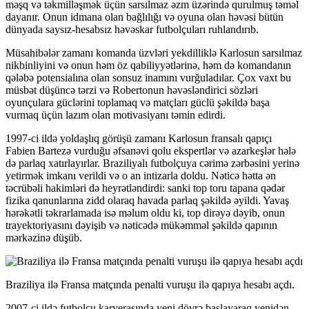
məşq və təkmilləşmək üçün sarsılmaz əzm üzərində qurulmuş təməl
dayanır. Onun idmana olan bağlılığı və oyuna olan həvəsi bütün
dünyada saysız-hesabsız həvəskar futbolçuları ruhlandırıb.
Müsahibələr zamanı komanda üzvləri yekdilliklə Karlosun sarsılmaz
nikbinliyini və onun həm öz qabiliyyətlərinə, həm də komandanın
qələbə potensialına olan sonsuz inamını vurğuladılar. Çox vaxt bu
müsbət düşüncə tərzi və Robertonun həvəsləndirici sözləri
oyunçulara güclərini toplamaq və matçları güclü şəkildə başa
vurmaq üçün lazım olan motivasiyanı təmin edirdi.
1997-ci ildə yoldaşlıq görüşü zamanı Karlosun fransalı qapıçı
Fabien Bartezə vurduğu əfsanəvi qolu ekspertlər və azarkeşlər hələ
də parlaq xatırlayırlar. Braziliyalı futbolçuya cərimə zərbəsini yerinə
yetirmək imkanı verildi və o an intizarla doldu. Nəticə hətta ən
təcrübəli hakimləri də heyrətləndirdi: sanki top toru tapana qədər
fizika qanunlarına zidd olaraq havada parlaq şəkildə əyildi. Yavaş
hərəkətli təkrarlamada isə məlum oldu ki, top dirəyə dəyib, onun
trayektoriyasını dəyişib və nəticədə mükəmməl şəkildə qapının
mərkəzinə düşüb.
Braziliya ilə Fransa matçında penalti vuruşu ilə qapıya hesabı açdı.
2007-ci ildə futbolçu karyerasında yeni dövrə başlayaraq yenidən