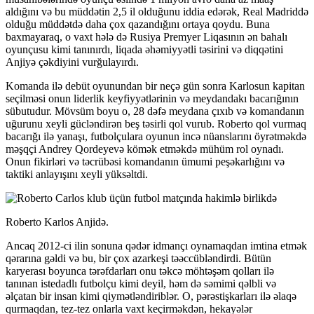
aldığını və bu müddətin 2,5 il olduğunu iddia edərək, Real Madriddə
olduğu müddətdə daha çox qazandığını ortaya qoydu. Buna
baxmayaraq, o vaxt hələ də Rusiya Premyer Liqasının ən bahalı
oyunçusu kimi tanınırdı, liqada əhəmiyyətli təsirini və diqqətini
Anjiyə çəkdiyini vurğulayırdı.
Komanda ilə debüt oyunundan bir neçə gün sonra Karlosun kapitan
seçilməsi onun liderlik keyfiyyətlərinin və meydandakı bacarığının
sübutudur. Mövsüm boyu o, 28 dəfə meydana çıxıb və komandanın
uğurunu xeyli gücləndirən beş təsirli qol vurub. Roberto qol vurmaq
bacarığı ilə yanaşı, futbolçulara oyunun incə nüanslarını öyrətməkdə
məşqçi Andrey Qordeyevə kömək etməkdə mühüm rol oynadı.
Onun fikirləri və təcrübəsi komandanın ümumi peşəkarlığını və
taktiki anlayışını xeyli yüksəltdi.
Roberto Karlos Anjidə.
Ancaq 2012-ci ilin sonuna qədər idmançı oynamaqdan imtina etmək
qərarına gəldi və bu, bir çox azarkeşi təəccübləndirdi. Bütün
karyerası boyunca tərəfdarları onu təkcə möhtəşəm qolları ilə
tanınan istedadlı futbolçu kimi deyil, həm də səmimi qəlbli və
əlçatan bir insan kimi qiymətləndiriblər. O, pərəstişkarları ilə əlaqə
qurmaqdan, tez-tez onlarla vaxt keçirməkdən, hekayələr