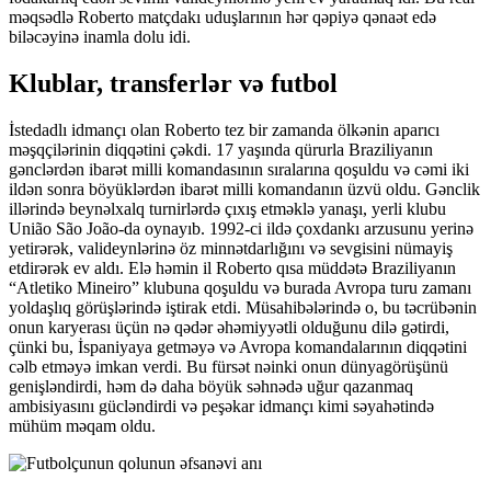
məqsədlə Roberto matçdakı uduşlarının hər qəpiyə qənaət edə
biləcəyinə inamla dolu idi.
Klublar, transferlər və futbol
İstedadlı idmançı olan Roberto tez bir zamanda ölkənin aparıcı
məşqçilərinin diqqətini çəkdi. 17 yaşında qürurla Braziliyanın
gənclərdən ibarət milli komandasının sıralarına qoşuldu və cəmi iki
ildən sonra böyüklərdən ibarət milli komandanın üzvü oldu. Gənclik
illərində beynəlxalq turnirlərdə çıxış etməklə yanaşı, yerli klubu
União São João-da oynayıb. 1992-ci ildə çoxdankı arzusunu yerinə
yetirərək, valideynlərinə öz minnətdarlığını və sevgisini nümayiş
etdirərək ev aldı. Elə həmin il Roberto qısa müddətə Braziliyanın
“Atletiko Mineiro” klubuna qoşuldu və burada Avropa turu zamanı
yoldaşlıq görüşlərində iştirak etdi. Müsahibələrində o, bu təcrübənin
onun karyerası üçün nə qədər əhəmiyyətli olduğunu dilə gətirdi,
çünki bu, İspaniyaya getməyə və Avropa komandalarının diqqətini
cəlb etməyə imkan verdi. Bu fürsət nəinki onun dünyagörüşünü
genişləndirdi, həm də daha böyük səhnədə uğur qazanmaq
ambisiyasını gücləndirdi və peşəkar idmançı kimi səyahətində
mühüm məqam oldu.