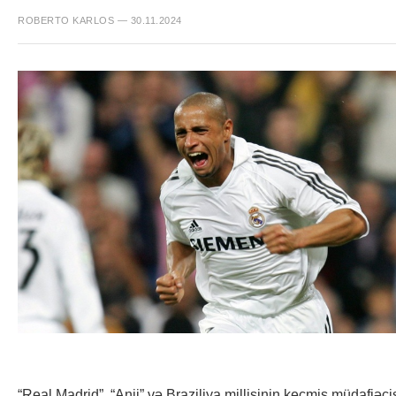
ROBERTO KARLOS — 30.11.2024
“Real Madrid”, “Anji” və Braziliya millisinin keçmiş müdafiəçi