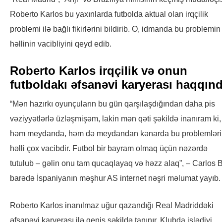
Roberto Karlos bu yaxınlarda futbolda aktual olan irqçilik
problemi ilə bağlı fikirlərini bildirib. O, idmanda bu problemin
həllinin vacibliyini qeyd edib.
Roberto Karlos irqçilik və onun
futboldakı əfsanəvi karyerası haqqın
“Mən hazırkı oyunçuların bu gün qarşılaşdığından daha pis
vəziyyətlərlə üzləşmişəm, lakin mən qəti şəkildə inanıram ki,
həm meydanda, həm də meydandan kənarda bu problemləri
həlli çox vacibdir. Futbol bir bayram olmaq üçün nəzərdə
tutulub – gəlin onu tam qucaqlayaq və həzz alaq”, – Carlos 
barədə İspaniyanın məşhur AS internet nəşri məlumat yayıb.
Roberto Karlos inanılmaz uğur qazandığı Real Madriddəki
əfsanəvi karyerası ilə geniş şəkildə tanınır. Klubda işlədiyi