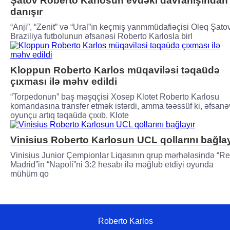
Şatov Roberto Karlosun evdəki davranışından
danışır
“Anji”, “Zenit” və “Ural”ın keçmiş yarımmüdafiəçisi Oleq Şato
Braziliya futbolunun əfsanəsi Roberto Karlosla birl
Kloppun Roberto Karlos müqaviləsi təqaüdə
çıxması ilə məhv edildi
“Torpedonun” baş məşqçisi Xosep Klotet Roberto Karlosu
komandasına transfer etmək istərdi, amma təəssüf ki, əfsanə
oyunçu artıq təqaüdə çıxıb. Klote
Vinisius Roberto Karlosun UCL qollarını bağlay
Vinisius Junior Çempionlar Liqasının qrup mərhələsində “Re
Madrid”in “Napoli”ni 3:2 hesabı ilə məğlub etdiyi oyunda
mühüm qo
Roberto Karlos