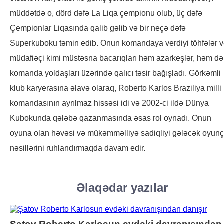
müddətdə o, dörd dəfə La Liqa çempionu olub, üç dəfə
Çempionlar Liqasında qalib gəlib və bir neçə dəfə
Superkuboku təmin edib. Onun komandaya verdiyi töhfələr 
müdafiəçi kimi müstəsna bacarıqları həm azarkeşlər, həm də
komanda yoldaşları üzərində qalıcı təsir bağışladı. Görkəmli
klub karyerasına əlavə olaraq, Roberto Karlos Braziliya milli
komandasının ayrılmaz hissəsi idi və 2002-ci ildə Dünya
Kubokunda qələbə qazanmasında əsas rol oynadı. Onun
oyuna olan həvəsi və mükəmməlliyə sadiqliyi gələcək oyun
nəsillərini ruhlandırmaqda davam edir.
Əlaqədar yazılar