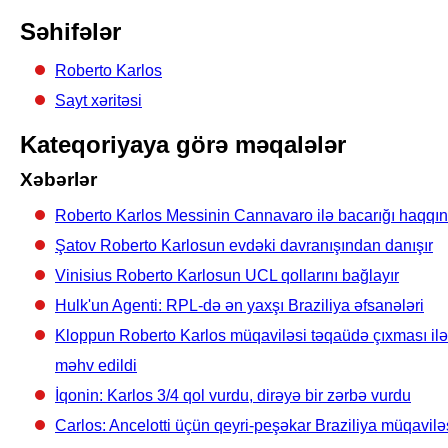
Səhifələr
Roberto Karlos
Sayt xəritəsi
Kateqoriyaya görə məqalələr
Xəbərlər
Roberto Karlos Messinin Cannavaro ilə bacarığı haqqı
Şatov Roberto Karlosun evdəki davranışından danışır
Vinisius Roberto Karlosun UCL qollarını bağlayır
Hulk'un Agenti: RPL-də ən yaxşı Braziliya əfsanələri
Kloppun Roberto Karlos müqaviləsi təqaüdə çıxması ilə
məhv edildi
İqonin: Karlos 3/4 qol vurdu, dirəyə bir zərbə vurdu
Carlos: Ancelotti üçün qeyri-peşəkar Braziliya müqavilə